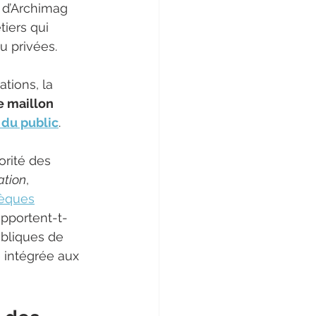
e d’Archimag 
iers qui 
 privées. 
tions, la 
e maillon 
t du public
.
orité des 
ation
, 
hèques
apportent-t-
bliques de 
e intégrée aux 