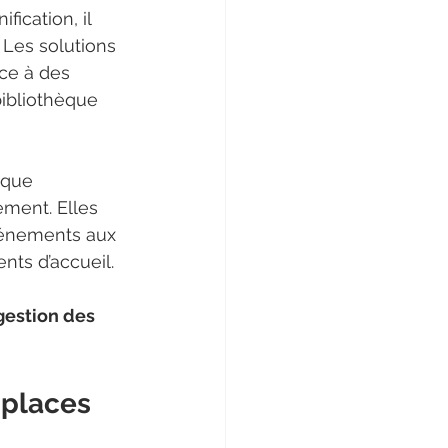
ication, il 
 Les solutions 
âce à des 
bibliothèque 
 que 
ement. Elles 
vénements aux 
nts d’accueil.
gestion des 
 places 