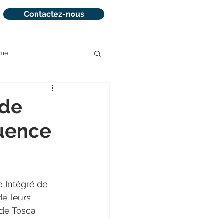
Contactez-nous
sme
la réservation
 de
luence
 Intégré de 
e leurs 
 de Tosca 