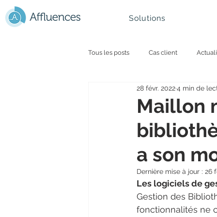
Solutions
Tous les posts
Cas client
Actuali
28 févr. 2022
4 min de lec
Université et smart campus
Par
Maillon 
bibliothè
Montagne - Ski
Retail
Ges
a son mot
Dernière mise à jour :
26 f
Les logiciels de ge
Gestion des Bibliot
fonctionnalités ne c