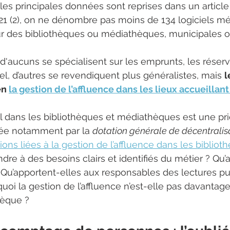
t les principales données sont reprises dans un articl
 (2), on ne dénombre pas moins de 134 logiciels mét
ur des bibliothèques ou médiathèques, municipales ou
d'aucuns se spécialisent sur les emprunts, les réserva
l, d’autres se revendiquent plus généralistes, mais 
l
n 
la gestion de l’affluence dans les lieux accueillan
eil dans les bibliothèques et médiathèques est une pri
sée notamment par la 
dotation générale de décentralis
ions liées à la gestion de l’affluence dans les bibliot
dre à des besoins clairs et identifiés du métier ? Qu’
 Qu’apportent-elles aux responsables des lectures pu
quoi la gestion de l’affluence n’est-elle pas davantag
hèque ?