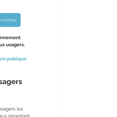
 comptage
trêmement 
ux usagers.
ure publique 
sagers 
sagers les 
 plus important 