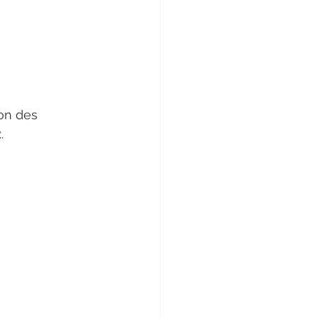
on des 
. 