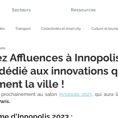
Secteurs
Ressources
tés
Transport
Collectivités et smart city
Culture et touri
ture
cs nationaux et sites naturels
Gestion des visiteurs
Gestion de 
z Affluences à Innopoli
 dédié aux innovations q
tion des files d'attente
ent la ville !
s prochainement au salon 
Innopolis 2023
, qui aura l
ris. 
e d'Innopolis 2023 : 