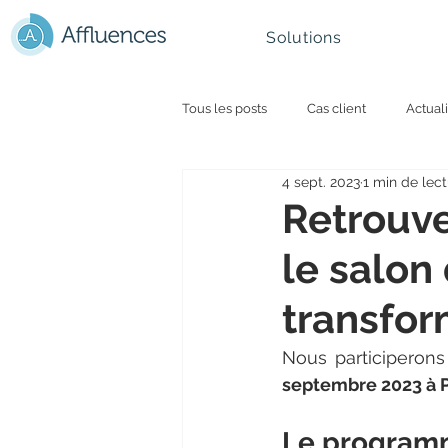
Solutions
Tous les posts
Cas client
Actuali
4 sept. 2023
1 min de lec
Université et smart campus
Par
Retrouve
le salon
Montagne - Ski
Retail
Ges
transform
Nous participeron
septembre 2023 à Pa
Le programm