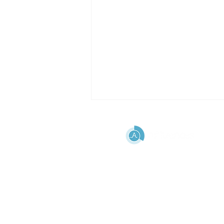
AIDE
FAQ
Comment faire des
Mentions légales
économies d’énergie dans
Politique d'utilisation
votre piscine ?
des données