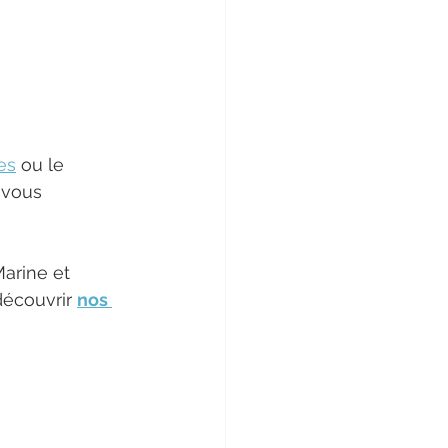
es
 ou le 
 vous 
arine et 
découvrir 
nos 