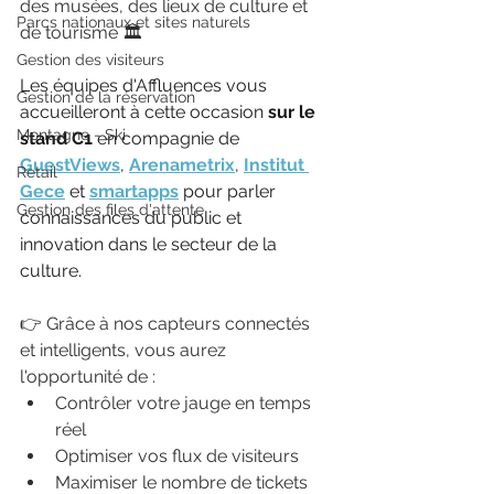
des musées, des lieux de culture et 
Parcs nationaux et sites naturels
de tourisme 🏛️
Gestion des visiteurs
Les équipes d'Affluences vous 
Gestion de la réservation
accueilleront à cette occasion 
sur le 
Montagne - Ski
stand C1
 en compagnie de 
GuestViews
, 
Arenametrix
, 
Institut 
Retail
Gece
 et 
smartapps
 pour parler 
Gestion des files d'attente
connaissances du public et 
innovation dans le secteur de la 
culture.
👉 Grâce à nos capteurs connectés 
et intelligents, vous aurez 
l'opportunité de :
Contrôler votre jauge en temps 
réel
Optimiser vos flux de visiteurs
Maximiser le nombre de tickets 