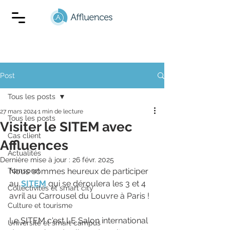
Post
Tous les posts
27 mars 2024
1 min de lecture
Tous les posts
Visiter le SITEM avec
Cas client
Affluences
Actualités
Dernière mise à jour :
26 févr. 2025
Transport
Nous sommes heureux de participer 
au 
SITEM
 qui se déroulera les 3 et 4 
Collectivités et smart city
avril au Carrousel du Louvre à Paris !
Culture et tourisme
Le SITEM c'est LE Salon international 
Université et smart campus