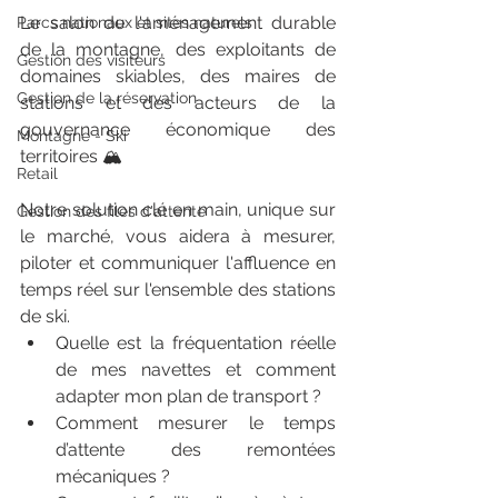
Le salon de l'aménagement durable 
Parcs nationaux et sites naturels
de la montagne, des exploitants de 
Gestion des visiteurs
domaines skiables, des maires de 
Gestion de la réservation
stations et des acteurs de la 
gouvernance économique des 
Montagne - Ski
territoires 
🏔️
Retail
Notre solution clé en main, unique sur 
Gestion des files d'attente
le marché, vous aidera à mesurer, 
piloter et communiquer l'affluence en 
temps réel sur l'ensemble des stations 
de ski.
Quelle est la fréquentation réelle 
de mes navettes et comment 
adapter mon plan de transport ?
Comment mesurer le temps 
d’attente des remontées 
mécaniques ?