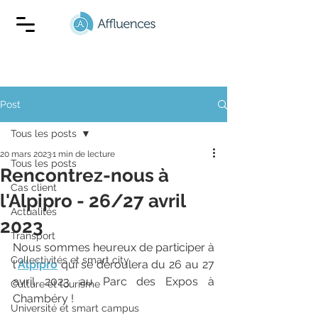
Post
Tous les posts
20 mars 2023
1 min de lecture
Tous les posts
Rencontrez-nous à
Cas client
l'Alpipro - 26/27 avril
Actualités
2023
Transport
Nous sommes heureux de participer à 
Collectivités et smart city
l'
Alpipro
 qui se déroulera du 26 au 27 
avril 2023 au Parc des Expos à 
Culture et tourisme
Chambéry !
Université et smart campus