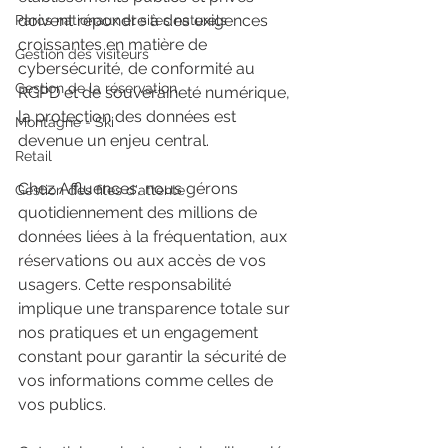
doivent répondre à des exigences 
Parcs nationaux et sites naturels
croissantes en matière de 
Gestion des visiteurs
cybersécurité, de conformité au 
Gestion de la réservation
RGPD et de souveraineté numérique, 
la protection des données est 
Montagne - Ski
devenue un enjeu central. 
Retail
Chez Affluences, nous gérons 
Gestion des files d'attente
quotidiennement des millions de 
données liées à la fréquentation, aux 
réservations ou aux accès de vos 
usagers. Cette responsabilité 
implique une transparence totale sur 
nos pratiques et un engagement 
constant pour garantir la sécurité de 
vos informations comme celles de 
vos publics.