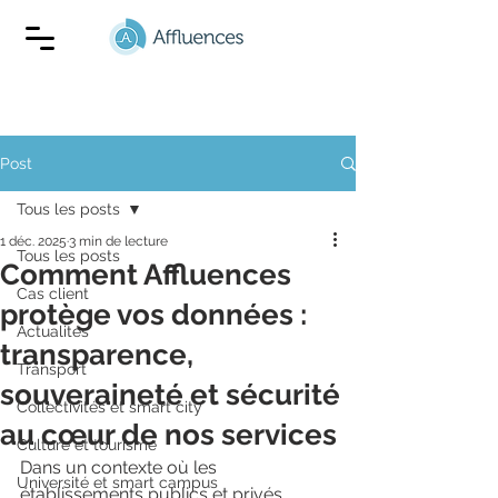
Post
Tous les posts
1 déc. 2025
3 min de lecture
Tous les posts
Comment Affluences
Cas client
protège vos données :
Actualités
transparence,
Transport
souveraineté et sécurité
Collectivités et smart city
au cœur de nos services
Culture et tourisme
Dans un contexte où les 
Université et smart campus
établissements publics et privés 