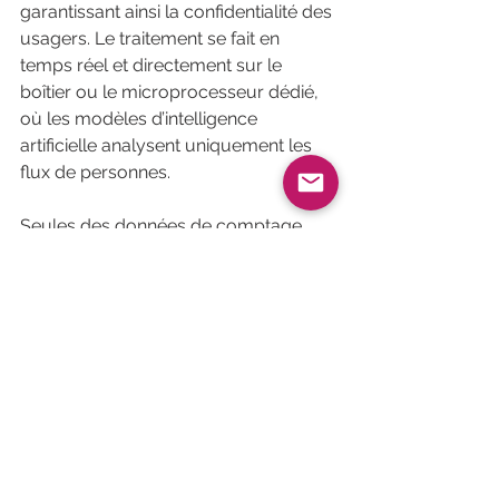
garantissant ainsi la confidentialité des 
usagers. Le traitement se fait en 
temps réel et directement sur le 
boîtier ou le microprocesseur dédié, 
où les modèles d’intelligence 
artificielle analysent uniquement les 
flux de personnes. 
Seules des données de comptage 
sont transmises aux serveurs 
d’Affluences. Le système ne reconnaît 
pas les visages et ne crée aucune 
forme d’empreinte individuelle, et les 
images capturées sont 
immédiatement supprimées après 
analyse. Cette approche permet aux 
établissements de disposer de 
données précises et fiables sur la 
fréquentation, tout en assurant une 